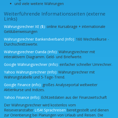
und viele weitere Währungen
Weiterführende Informationsseiten (externe
Links)
Währungsrechner XE ($):
online Kursabrage + internationale
Geldüberweisungen
Währungsrechner Bankendverband (Info):
160 Wechselkurse -
Durchschnittswerte.
Währungsrechner Oanda (Info):
Währungsrechner mit
interaktivem Diagramm. Geld- und Briefwerte.
Google Währungsrechner (Info):
einfacher schneller Umrechner.
Yahoo Währungsrechner (Info):
Währungsrechner mit
Währungstabelle und 5-Tage-Trend.
Google Finance (info):
großes Analyseportal weltweiter
Aktienkurse und Indizes.
Yahoo Finance (info):
Echtzeitdaten aus der Finanzwirtschaft
Der Währungsrechner wird kostenlos vom
Reiseveranstalter
LISA! Sprachreisen
bereitgestellt und dienen
zur Orientierung bei Planungen von Urlaub und Reisen. Die