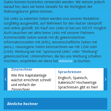
Daten können kostenlos verwendet werden. Wir weisen jedoch
darauf hin, dass wir keine Gewähr für die Richtigkeit der
Währungskurse geben können.
Die Links zu externen Seiten werden von unserer Redaktion
sorgfältig ausgewählt, auf Mehrwert für den Nutzer überprüft
und online gestellt. Ein Kauf von Links ist bei uns NICHT möglich.
Auch tauschen wir aktiv keine Links mit unserer Partnern.
Kommerzielle Seiten werde mit ($) gekennzeichnet.
Informationsseiten mit (Info), wissenschaftliche Seiten mit
(wiss.). Hauseigene Seiten kennzeichnen wir mit LISA! oder
(LISA). Werbung wir mit "sponsored Links" oder "Werbung"
gekennzeichnet. Unternehmen, die bei uns Werbung schalten
möchten, empfehlen wir diese bei
Adsense
zu buchen.
Zinsrechner
Sch
Sprachreisen
Wie ihre Kapitalanlage
All
‹
›
Englisch, Spanisch,
wächst errechnet schnell
Schu
Italienisch? Hochwertige
und einfach der
Bun
Sprachreisen gibt es hier!
Zinsrechner
Fer
Ähnliche Rechner